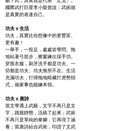
貌？武，其實就是代表「止戈」。
國際武打巨星李小龍曾說：武術就
是真實的表達自己。
功夫 x 生活
功夫，其實比你想像中的更豐富、
更有趣！
一舉手，一投足，處處皆學問。拖
地站著弓箭步，擦窗練出採手功。
穿脫衣服，刷牙洗手都是功夫。一
切都是功夫、功夫無所不在。生活
充滿功夫，打掃拖地暗藏打虎勢招
式，做家事也能練本領。
功夫 x 唐詩
當文學遇上武藝，文字不再只是文
字，跳脫靜態，活絡了起來；武術
不再只是單純的拳腳，它再現了涵
養；當唐詩結合武術，印證了文武