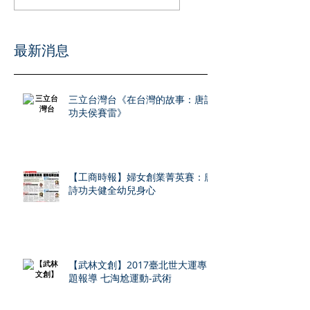
​最新消息
三立台灣台《在台灣的故事：唐詩
功夫侯賽雷》
【工商時報】婦女創業菁英賽：唐
詩功夫健全幼兒身心
【武林文創】2017臺北世大運專
題報導 七淘尬運動-武術