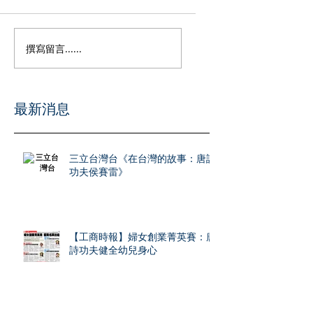
撰寫留言......
​最新消息
三立台灣台《在台灣的故事：唐詩
功夫侯賽雷》
【工商時報】婦女創業菁英賽：唐
詩功夫健全幼兒身心