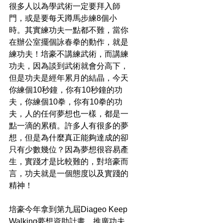
很多人以為學武術一定要拜入師
門，或是要每天蹲馬步練8個小
時。其實練功夫一點都不難，當你
在辦公室擺個詠春拳的動作，就是
練功夫！培豪不講練武術，而講練
功夫，因為談到武術就會分高下，
但是功夫是經年累月的結晶，今天
你練個10秒鐘，你有10秒鐘的功
夫，你練個10拳，你有10拳的功
夫，人的任何夢想也一樣，都是一
點一滴的累積。許多人有很多的夢
想，但是為什麼真正能夠達成的卻
只有少數幾位？因為夢想很容易產
生，實踐才是比較難的，對培豪而
言，功夫就是一個態度以及實踐的
精神！
培豪今年拿到第九屆Diageo Keep 
Walking夢想資助計畫，推廣功夫