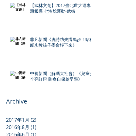
【武林文創】2017臺北世大運專
題報導 七淘尬運動-武術
非凡新聞《唐詩功夫蹲馬步！站穩
腳步教孩子學會靜下來》
中視新聞（解碼大社會）《兒童安
全亮紅燈 防身自保趁早學》
Archive
2017年1月
(2)
2 篇文章
2016年8月
(1)
1 篇文章
2016年6月
(1)
1 篇文章