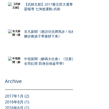
【武林文創】2017臺北世大運專
題報導 七淘尬運動-武術
非凡新聞《唐詩功夫蹲馬步！站穩
腳步教孩子學會靜下來》
中視新聞（解碼大社會）《兒童安
全亮紅燈 防身自保趁早學》
Archive
2017年1月
(2)
2 篇文章
2016年8月
(1)
1 篇文章
2016年6月
(1)
1 篇文章