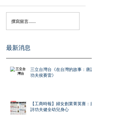
撰寫留言......
​最新消息
三立台灣台《在台灣的故事：唐詩
功夫侯賽雷》
【工商時報】婦女創業菁英賽：唐
詩功夫健全幼兒身心