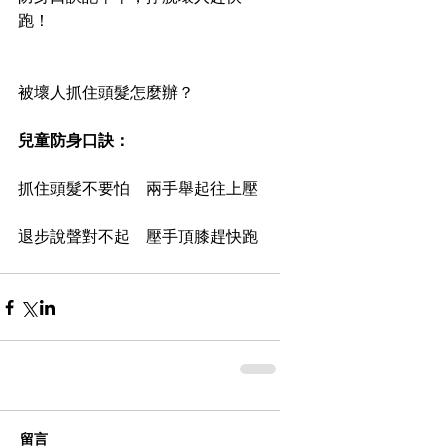
跑！
被壞人抓住頭髮怎麼辦？
兒童防身口訣：
抓住頭髮不要怕　兩手舉起往上壓
退步說聲對不起　壓手頂膝趕快跑
留言