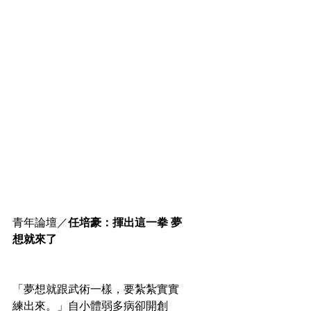
青年論壇／
任培豪：揮出這一拳 夢
想就來了
「夢想就跟武術一樣，要紮紮實實
練出來。」自小體弱多病卻開創