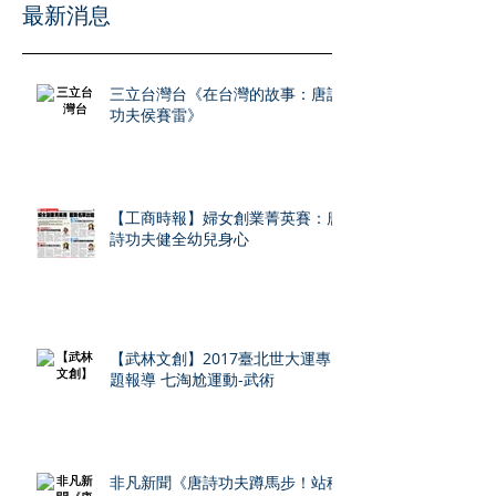
​最新消息
三立台灣台《在台灣的故事：唐詩
功夫侯賽雷》
【工商時報】婦女創業菁英賽：唐
詩功夫健全幼兒身心
【武林文創】2017臺北世大運專
題報導 七淘尬運動-武術
非凡新聞《唐詩功夫蹲馬步！站穩