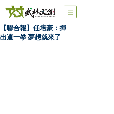
【聯合報】任培豪：揮
出這一拳 夢想就來了