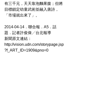
有三千元，天天靠泡麵果腹；但將
目標鎖定幼童武術並融入唐詩，
「市場就出來了」。
2014-04-14．聯合報．A5．話
題．記者許俊偉╱台北報導
新聞原文連結：
http://vision.udn.com/storypage.jsp
?f_ART_ID=1909&pno=0