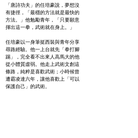
「唐詩功夫」的任培豪說，夢想沒
有捷徑，「最穩的方法就是最快的
方法。」他勉勵青年，「只要願意
揮出這一拳，武術就在身上。」
任培豪以一身筆挺西裝與青年分享
尋路經驗。他一上台就先「拳打腳
踢」，完全看不出來人高馬大的他
從小體質虛弱。他走上武術文創這
條路，純粹是喜歡武術；小時候曾
遭霸凌達六年，讓他喜歡上「可以
保護自己」的武術。