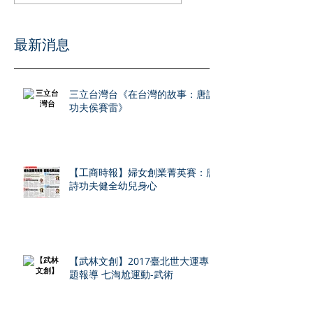
​最新消息
三立台灣台《在台灣的故事：唐詩
功夫侯賽雷》
【工商時報】婦女創業菁英賽：唐
詩功夫健全幼兒身心
【武林文創】2017臺北世大運專
題報導 七淘尬運動-武術