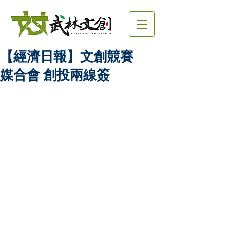
【經濟日報】文創競賽
媒合會 創投兩線簽