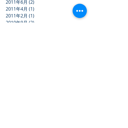
2011年6月
(2)
2 篇文章
2011年4月
(1)
1 篇文章
2011年2月
(1)
1 篇文章
2010年9月
(2)
2 篇文章
2010年7月
(1)
1 篇文章
2009年12月
(1)
1 篇文章
2009年6月
(1)
1 篇文章
2009年5月
(1)
1 篇文章
2009年4月
(1)
1 篇文章
Search By Tags
2013 年度大會
2017臺北世大運
Diageo Keep Walking
TEDxTaipei
七淘尬運動-武術
三立台灣台
中央廣播電台
任培豪－修心功夫
兒童安全亮紅燈
兒童武術教學
公共電視台（獨立特派員）
創投兩線簽
功夫小太陽教育計畫
動物拳法
台灣廣播公司
吟詩打拳
唐詩功夫
唐詩功夫侯賽雷
唐詩功夫健全幼兒身心
唐詩功夫向長輩拜年
唐詩功夫課