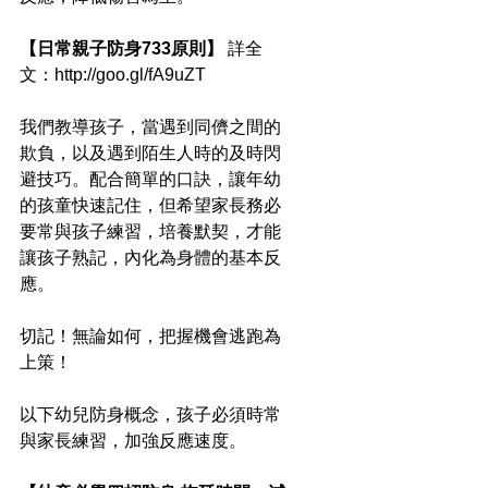
【日常親子防身733原則】 
詳全
文：http://goo.gl/fA9uZT
我們教導孩子，當遇到同儕之間的
欺負，以及遇到陌生人時的及時閃
避技巧。配合簡單的口訣，讓年幼
的孩童快速記住，但希望家長務必
要常與孩子練習，培養默契，才能
讓孩子熟記，內化為身體的基本反
應。
切記！無論如何，把握機會逃跑為
上策！
以下幼兒防身概念，孩子必須時常
與家長練習，加強反應速度。