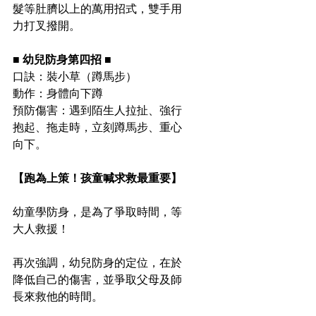
髮等肚臍以上的萬用招式，雙手用
力打叉撥開。
■ 幼兒防身第四招 ■
口訣：裝小草（蹲馬步）
動作：身體向下蹲
預防傷害：遇到陌生人拉扯、強行
抱起、拖走時，立刻蹲馬步、重心
向下。
【跑為上策！孩童喊求救最重要】
幼童學防身，是為了爭取時間，等
大人救援！
再次強調，幼兒防身的定位，在於
降低自己的傷害，並爭取父母及師
長來救他的時間。