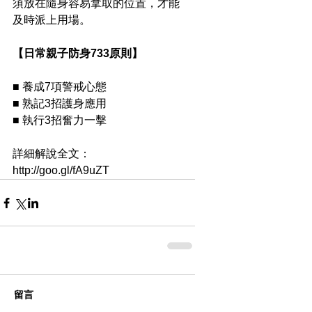
須放在隨身容易拿取的位置，才能
及時派上用場。
【日常親子防身733原則】
■ 養成7項警戒心態
■ 熟記3招護身應用
■ 執行3招奮力一擊
詳細解說全文：
http://goo.gl/fA9uZT
留言