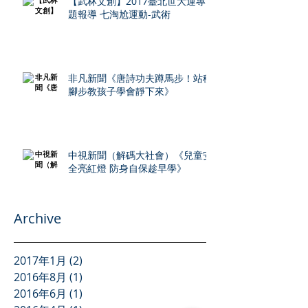
【武林文創】2017臺北世大運專
題報導 七淘尬運動-武術
非凡新聞《唐詩功夫蹲馬步！站穩
腳步教孩子學會靜下來》
中視新聞（解碼大社會）《兒童安
全亮紅燈 防身自保趁早學》
Archive
2017年1月
(2)
2 篇文章
2016年8月
(1)
1 篇文章
2016年6月
(1)
1 篇文章