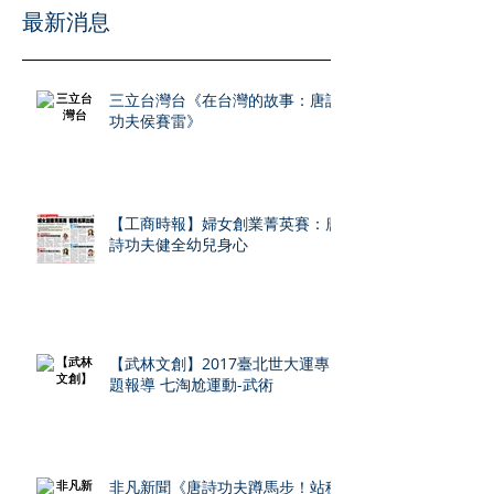
​最新消息
三立台灣台《在台灣的故事：唐詩
功夫侯賽雷》
【工商時報】婦女創業菁英賽：唐
詩功夫健全幼兒身心
【武林文創】2017臺北世大運專
題報導 七淘尬運動-武術
非凡新聞《唐詩功夫蹲馬步！站穩