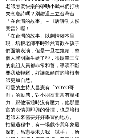
老師怎麼快樂的帶動小武林們打功
夫念唐詩嗎？別錯過三立台灣台
「在台灣的故事」－《唐詩功夫侯
賽雷》喔！
「在台灣的故事」以劇情腳本呈
現，培根老師平時雖然喜歡在孩子
們面前表演，但是一旦在鏡頭，整
個人就明顯生硬了些，很慶幸三立
的劇組人員都非常和善，導演不斷
要我放輕鬆，好讓鏡頭前的培根老
師更加自然。
可愛的主持人昌憲有「YOYO哥
哥」的動感，對小朋友非常有親和
力，跟他溝通時沒有壓力，他那豐
富的表情與即興的發揮，也是培根
老師未來需要好好學習的地方。
拍攝過程中，有一場戲令我印象最
深刻，昌憲要求與我「試手」，所