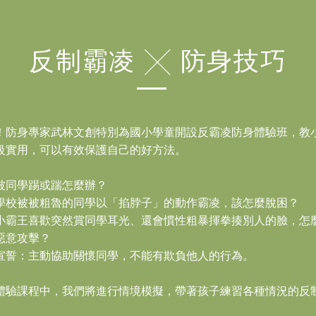
反制霸凌 ╳ 防身技巧
！防身專家武林文創特別為國小學童開設反霸凌防身體驗班，教
級實用，可以有效保護自己的好方法。
被同學踢或踹怎麼辦？
學校被
被粗魯的同學以「掐脖子」的動作霸凌，該怎麼脫困？
小霸王喜歡突然賞同學耳光、還會慣性粗暴揮拳揍別人的臉，怎
惡意攻擊？
凌宣誓：主動協助關懷同學，不能有欺負他人的行為。
體驗課程中，我們將進行情境模擬，帶著孩子練習各種情況的反