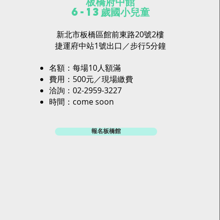
板橋府中館
6-13歲國小兒童
新北市板橋區館前東路20號2樓
捷運府中站1號出口／步行5分鐘
名額：每場10人額滿
費用：500元／現場繳費
​洽詢：02-2959-3227
時間：come soon
報名板橋館