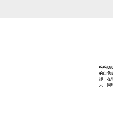
爸爸媽
的自我
師，在
夫，同