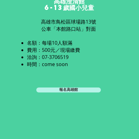
高雄澄清館
6-13歲國小兒童
高雄市鳥松區球場路13號
公車「本館路口站」對面
名額：每場10人額滿
費用：500元／現場繳費
​洽詢：07-3706519
時間：come soon
報名高雄館