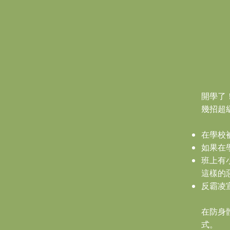
開學了
幾招超
在學校
如果在
班上有
這樣的
​反霸
在防身
式。