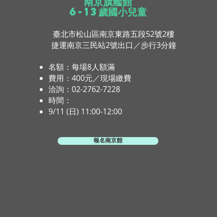
​南京旗艦館
6-13歲國小兒童
臺北市松山區南京東路五段52號2樓
捷運南京三民站2號出口／步行3分鐘
名額：每場8人額滿
​費用：400元／現場繳費
​洽詢：02-2762-7228
時間：
9/11 (日) 11:00-12:00
報名南京館