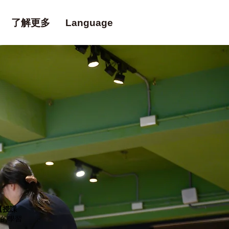
了解更多
Language
【授課
員的學習