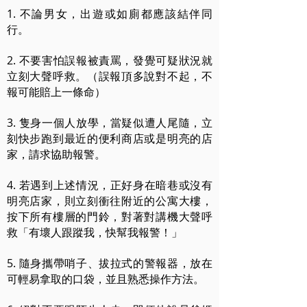
1. 不論男女，出遊或如廁都應該結伴同
行。
2. 不要害怕誤報被責罵，發覺可疑狀況就
立刻大聲呼救。（誤報頂多說對不起，不
報可能賠上一條命）
3. 隻身一個人放學，當疑似遭人尾隨，立
刻快步跑到最近的便利商店或是明亮的店
家，請求協助報警。
4. 若遇到上述情況，正好身在暗巷或沒有
明亮店家，則立刻衝往附近的公寓大樓，
按下所有樓層的門鈴，對著對講機大聲呼
救「有壞人跟蹤我，快幫我報警！」
5. 隨身攜帶哨子、拔拉式的警報器，放在
可輕易拿取的口袋，並且熟悉操作方法。