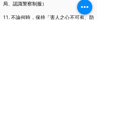
局、認識警察制服）
11. 不論何時，保持「害人之心不可有、防
人之心不可無」的心態，對於身邊周遭的
人事物，保持適度的警戒。
12. 教孩子背起父母的名字、自家地址、電
話。
希望我們的孩子遠離危險，平安、健康、
快樂長大。
文／培根老師 任培豪
與我們聯繫