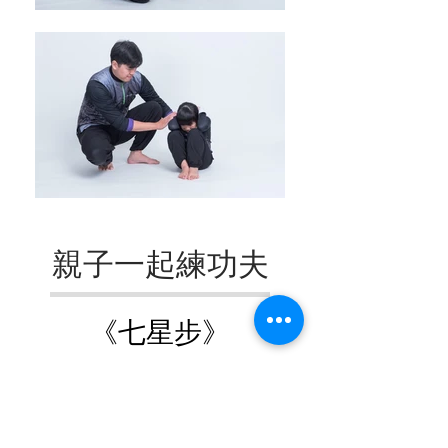
親子一起練功夫
《七星步》
善用腳，採取攻勢。
前腳打直翹腳尖