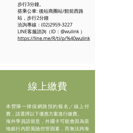
步行3分鐘。
搭乘公車: 後站商圈站/館前西路
站，步行2分鐘
洽詢專線：(02)2959-3227
LINE客服諮詢（ID：@wulink ）
https://line.me/R/ti/p/%40wulink
​線上繳費
本營隊一律採網路預約報名／線上付
費，請選擇以下優惠方案進行繳費。
海外學員請留意，外國卡可能會因為當
地銀行內部風險控管因素，而無法跨海