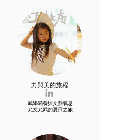
​力與美的旅程
武學涵養與文藝氣息
允文允武的夏日之旅