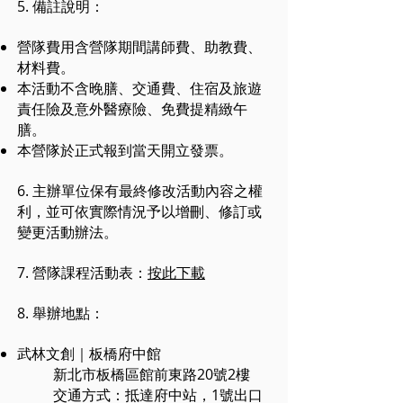
5. 備註說明：
營隊費用含營隊期間講師費、助教費、
材料費。
本活動不含晚膳、交通費、住宿及旅遊
責任險及意外醫療險、免費提精緻午
膳。
本營隊於正式報到當天開立發票。
6. 主辦單位保有最終修改活動內容之權
利，並可依實際情況予以增刪、修訂或
變更活動辦法。
7. 營隊課程活動表：
按此下載
8. 舉辦地點：
武林文創｜板橋府中館
新北市板橋區館前東路20號2樓
​交通方式：抵達府中站，1號出口