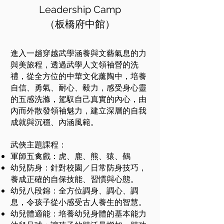
Leadership Camp
​（板橋府中館）
進入一趟穿越武學涵養與文藝氣息的力
與美旅程，透過武學人文領袖營的洗
禮，從全方位的中華文化薰陶中，培養
自信、勇氣、耐心、毅力，感受身心靈
的五感洗滌，駕馭自己真實的內心，由
內而外散發領袖魅力，建立深層的自我
成就與沉穩、內涵風範。
武俠主題課程：
軍師五禽戲：虎、鹿、熊、猿、鶴
幼兒防身：針對校園／日常防身技巧，
養成正確的自保技能、習慣與心態。
幼兒八段錦：全方位調身、調心、調
息，令孩子從小感受古人養生的智慧。
幼兒體適能：培養幼兒身體的基本能力