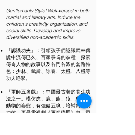
Gentlemanly Style! Well-versed in both
martial and literary arts. Induce the
children's creativity, organization, and
social skills. Develop and improve
diversified non-academic skills.
『認識功夫』：引領孩子們認識武林傳
說中流傳已久、百家爭鳴的拳種，探索
傳奇人物的故事以及各門各派的套路特
色：少林、武當、詠春、太極、八極等
功夫絕學。
『軍師五禽戲』：中國最古老的養生功
法之一。模仿虎、鹿、熊、猿、鳥五種
動物的姿態，有強健五臟，培補內氣的
功效，更是電視劇《軍師聯盟》中，司
馬懿修練心性、抑制心猿意馬的絕學。
『詠春唐詩功夫』：在詠春拳中學習