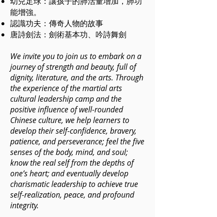
幼兒足球：讓孩子的肺活量增加，肺功
能增強。
認識功夫：傳奇人物的故事
唐詩劍法：劍術基本功、吟詩舞劍
We invite you to join us to embark on a
journey of strength and beauty, full of
dignity, literature, and the arts. Through
the experience of the martial arts
cultural leadership camp and the
positive influence of well-rounded
Chinese culture, we help learners to
develop their self-confidence, bravery,
patience, and perseverance; feel the five
senses of the body, mind, and soul;
know the real self from the depths of
one’s heart; and eventually develop
charismatic leadership to achieve true
self-realization, peace, and profound
integrity.