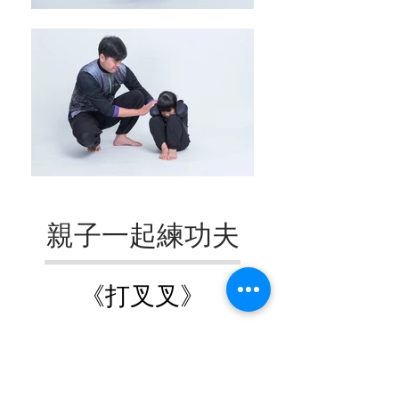
親子一起練功夫
《打叉叉》
被觸碰胸口、臉部騷擾，上半身防
禦，肚臍以上防身，妥善保護胸
部、肩膀、臉、頭髮。「打叉叉」