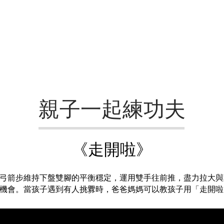
親子一起練功夫
《走開啦》
弓箭步維持下盤雙腳的平衡穩定，運用雙手往前推，盡力拉大與
機會。當孩子遇到有人挑釁時，爸爸媽媽可以教孩子用「走開啦