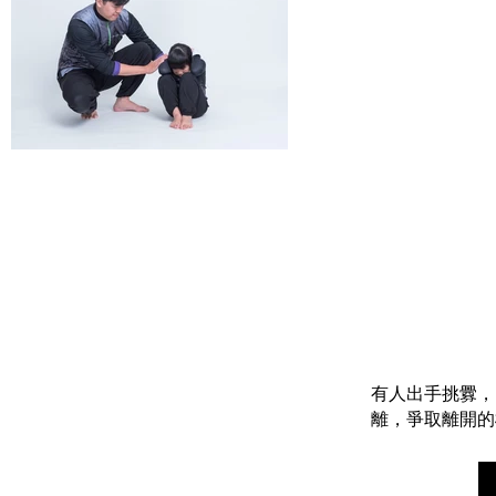
有人出手挑釁，
離，爭取離開的