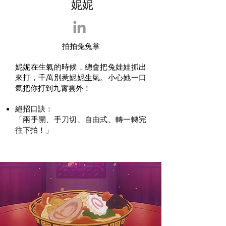
​妮妮
拍拍兔兔掌
妮妮在生氣的時候，總會把兔娃娃抓出
來打，千萬別惹妮妮生氣。小心她一口
氣把你打到九霄雲外！
絕招口訣
​：
「兩手開、手刀切、自由式、轉一轉完
往下拍！」