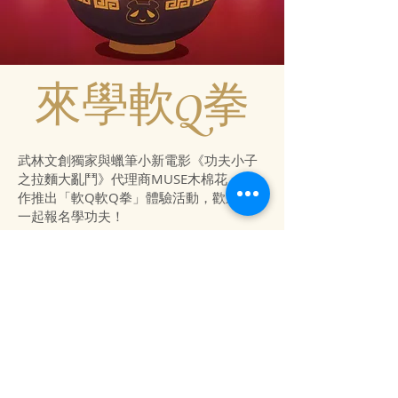
​來學軟Q拳
武林文創獨家與蠟筆小新電影《功夫小子
之拉麵大亂鬥》代理商MUSE木棉花，合
作推出「軟Q軟Q拳」體驗活動，歡迎親子
一起報名學功夫！
體驗時間：2018.6.10 - 8.31
適合年齡：3 - 8歲
體驗時間：30分鐘
報名費用：每人200元／場地清潔費
參加贈送：準時報到參加的小朋友，可獲
得《功夫小子之拉麵大亂鬥》電影優惠券
（早場價）乙張。
抽獎活動：參加「軟Q軟Q拳」體驗活動的