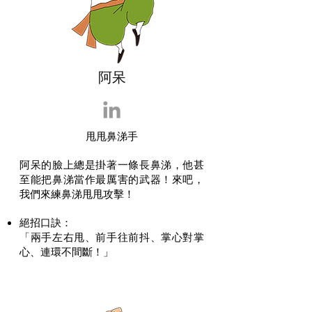
​阿呆
甩甩鼻涕手
阿呆的臉上總是掛著一條長鼻涕，他甚
至能把鼻涕當作最厲害的武器！來吧，
我們來練鼻涕甩甩攻擊！
絕招口訣
​：
「兩手左右甩、前手往前抖、掌心對掌
心、連環不間斷！」