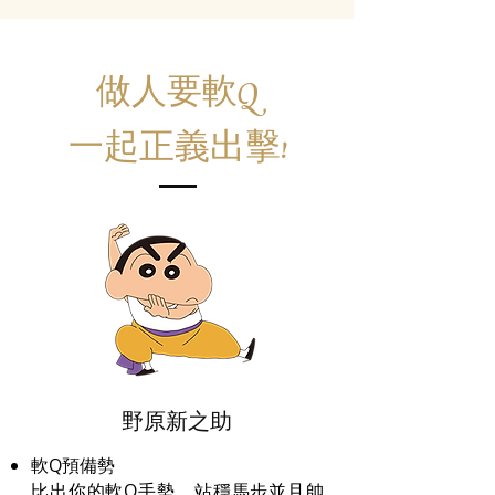
​做人要軟Q
​一起正義出擊!
野原新之助
軟Q預備勢
比出你的軟Q手勢，站穩馬步並且帥