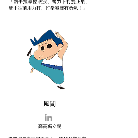
「兩手握拳擦眼淚、奮力下打提正氣、
雙手往前用力打、打拳喊聲有勇氣！」
風間
高高獨立踢