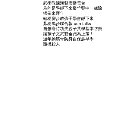
武術教練
漢聲廣播電台
為的是學靜下來
爆竹聲中一歲除
猴拳來拜年
站穩腳步教孩子學會靜下來
紮穩馬步
聯合報 udn talks
自創唐詩功夫
親子共學基本防禦
讓孩子文武雙全
跑為上策！
過年動筋骨
防身自保趁早學
隨機殺人