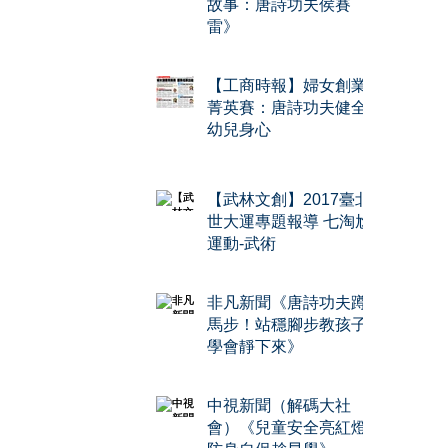
故事：唐詩功夫侯賽
雷》
【工商時報】婦女創業
菁英賽：唐詩功夫健全
幼兒身心
【武林文創】2017臺北
世大運專題報導 七淘尬
運動-武術
非凡新聞《唐詩功夫蹲
馬步！站穩腳步教孩子
學會靜下來》
中視新聞（解碼大社
會）《兒童安全亮紅燈