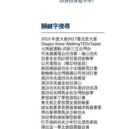
防身自保趁早學》
關鍵字搜尋
2013 年度大會
2017臺北世大運
Diageo Keep Walking
TEDxTaipei
七淘尬運動-武術
三立台灣台
中央廣播電台
任培豪－修心功夫
兒童安全亮紅燈
兒童武術教學
公共電視台（獨立特派員）
創投兩線簽
功夫小太陽教育計畫
動物拳法
台灣廣播公司
吟詩打拳
唐詩功夫
唐詩功夫侯賽雷
唐詩功夫健全幼兒身心
唐詩功夫向長輩拜年
唐詩功夫課
唐詩功夫蹲馬步
在台灣的故事
夢想就來了
夢想資助計畫
奪文創之星首獎
女童割喉案
婦女創業菁英賽
孩童喊求救最重要
學出拳
學蹲馬步
少林功夫
幼兒學防身術
微型創業
打不倒的功夫少年
打出漂亮拳路
揮出這一拳
文創競賽媒合會