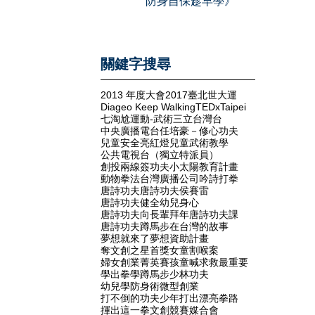
防身自保趁早學》
關鍵字搜尋
2013 年度大會
2017臺北世大運
Diageo Keep Walking
TEDxTaipei
七淘尬運動-武術
三立台灣台
中央廣播電台
任培豪－修心功夫
兒童安全亮紅燈
兒童武術教學
公共電視台（獨立特派員）
創投兩線簽
功夫小太陽教育計畫
動物拳法
台灣廣播公司
吟詩打拳
唐詩功夫
唐詩功夫侯賽雷
唐詩功夫健全幼兒身心
唐詩功夫向長輩拜年
唐詩功夫課
唐詩功夫蹲馬步
在台灣的故事
夢想就來了
夢想資助計畫
奪文創之星首獎
女童割喉案
婦女創業菁英賽
孩童喊求救最重要
學出拳
學蹲馬步
少林功夫
幼兒學防身術
微型創業
打不倒的功夫少年
打出漂亮拳路
揮出這一拳
文創競賽媒合會