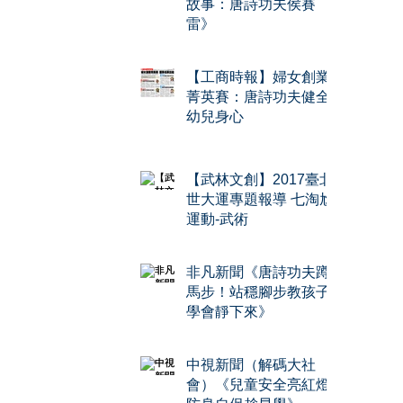
故事：唐詩功夫侯賽
雷》
【工商時報】婦女創業
菁英賽：唐詩功夫健全
幼兒身心
【武林文創】2017臺北
世大運專題報導 七淘尬
運動-武術
非凡新聞《唐詩功夫蹲
馬步！站穩腳步教孩子
學會靜下來》
中視新聞（解碼大社
會）《兒童安全亮紅燈