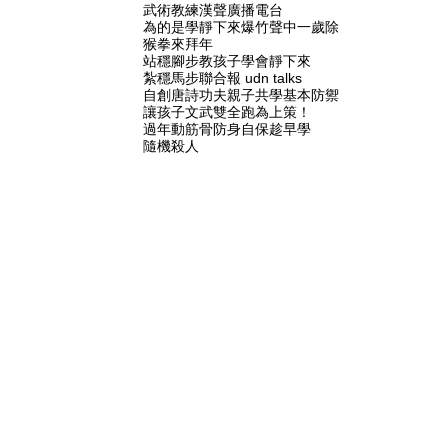
武術教練
漢聲廣播電台
為的是學靜下來
爆竹聲中一歲除
猴拳來拜年
站穩腳步教孩子學會靜下來
紮穩馬步
聯合報 udn talks
自創唐詩功夫
親子共學基本防禦
讓孩子文武雙全
跑為上策！
過年動筋骨
防身自保趁早學
隨機殺人