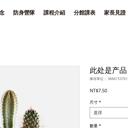
念
防身營隊
課程介紹
分館課表
家長見證
此处是产品
庫存單位： 3666153761
價
NT$7.50
格
尺寸
*
選擇
數量
*