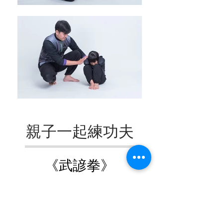
親子一起練功夫
《武諺拳》
打拳要長，發勁要短。
練習打擊動作的時候，不要拖泥帶