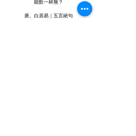
能飲一杯無？
唐。白居易｜五言絕句
品格教育：友情珍貴
功夫核心：長拳
體能訓練：訓練步伐之間的動作轉
換，保持平衡，並加強原地左右擰
腰轉換的動作，刺激身體協調與反
應。這套拳可讓孩子學習基本雙手
防禦架構姿勢，體會真正的防身功
夫學習。