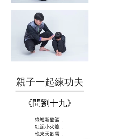
親子一起練功夫
《問劉十九》
綠螘新醅酒，
紅泥小火爐，
晚來天欲雪，