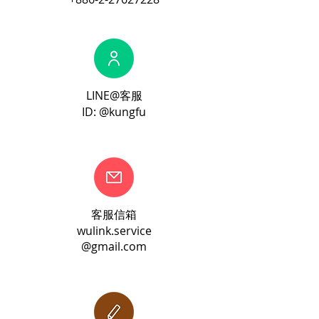
LINE@客服
ID: @kungfu
客服信箱
wulink.service
@gmail.com