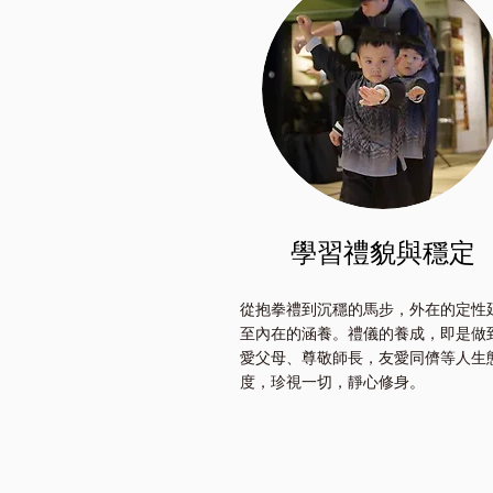
​學習禮貌與穩定
從抱拳禮到沉穩的馬步，外在的定性
至內在的涵養。禮儀的養成，即是做
愛父母、尊敬師長，友愛同儕等人生
度，珍視一切，靜心修身。