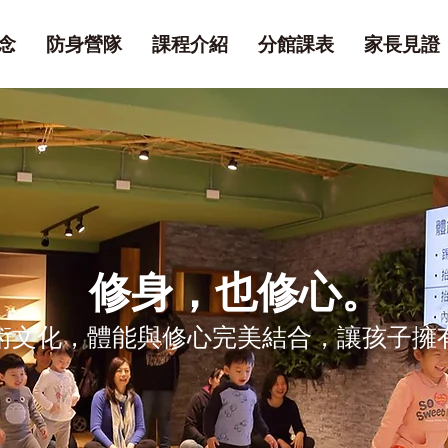
念
防身營隊
課程介紹
分館課表
家長見證
修身，也修心。
術文化，體能與修心完美結合，讓孩子擁