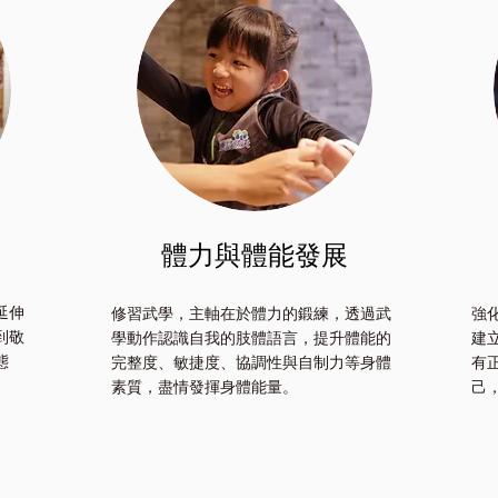
體力與體能發展
延伸
修習武學，主軸在於體力的鍛練，透過武
強
到敬
學動作認識自我的肢體語言，提升體能的
建
態
完整度、敏捷度、協調性與自制力等身體
有
素質，盡情發揮身體能量。
己