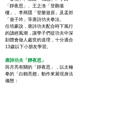
「靜夜思」、王之渙「登鸛雀
樓」、李商隱「登樂遊原」及孟郊
「遊子吟」等唐詩功夫拳法。
任培豪說，唐詩功夫配合時下風行
的讀經風潮，讓學子們從功夫中深
刻體會做人處世的道理，十分適合
13歲以下小朋友學習。 
唐詩功夫「靜夜思」
與月亮有關的「靜夜思」，以太極
拳的「白鶴亮翅」動作來展現身法
儀態：