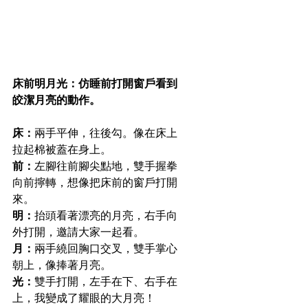
床前明月光：仿睡前打開窗戶看到
皎潔月亮的動作。
床：
兩手平伸，往後勾。像在床上
拉起棉被蓋在身上。
前：
左腳往前腳尖點地，雙手握拳
向前擰轉，想像把床前的窗戶打開
來。
明：
抬頭看著漂亮的月亮，右手向
外打開，邀請大家一起看。
月：
兩手繞回胸口交叉，雙手掌心
朝上，像捧著月亮。
光：
雙手打開，左手在下、右手在
上，我變成了耀眼的大月亮！