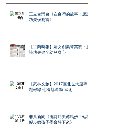
三立台灣台《在台灣的故事：唐詩
功夫侯賽雷》
【工商時報】婦女創業菁英賽：唐
詩功夫健全幼兒身心
【武林文創】2017臺北世大運專
題報導 七淘尬運動-武術
非凡新聞《唐詩功夫蹲馬步！站穩
腳步教孩子學會靜下來》