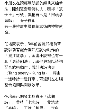
小朋友在讀經班朗誦的經典來編拳
法，開創這套唐詩功夫，獲得「孩
子王」封號，戲稱自己是「街頭拳
頭師」，骨子裡卻
有一股推廣中國傳統武術的神聖使
命。
任培豪表示，3年前曾聽武術前輩
說以前有配合滿江紅詞做動作的
「滿江紅拳」，金庸小說裡也有一
套「唐詩劍法」，讓他興起以詩詞
配合武術動作，設計唐詩功夫
（Tang poetry - Kung fu），藉由
一邊吟詩一邊打拳，可達到左右腦
整合協調與開發效果。
任培豪已開發出駱賓王「詠鵝
詩」、曹植「七步詩」、孟浩然
「春曉」、王維「相思」、李白