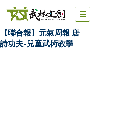
【聯合報】元氣周報 唐
詩功夫-兒童武術教學