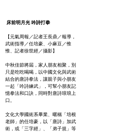
床前明月光 吟詩打拳
【元氣周報／記者王長鼎／報導，
武術指導／任培豪、小麻豆／惟
惟、記者徐世經／攝影】 
中秋佳節將屆，家人朋友相聚，別
只是吃吃喝喝，以中國文化與武術
結合的唐詩拳法，讓親子與小朋友
一起「吟詩練武」，可幫小朋友記
憶拳法和口訣，同時對唐詩琅琅上
口。
文化大學國術系畢業、暱稱「培根
老師」的任培豪，以「唐詩」加武
術，或「三字經」、「弟子規」等