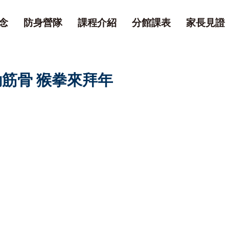
念
防身營隊
課程介紹
分館課表
家長見證
筋骨 猴拳來拜年