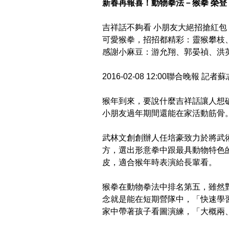
新春再報喜！動物拳法－猴拳 榮
吉祥話不夠看 小朋友大絕招搶紅包
可愛猴拳，招招都精彩：靈猴攀枝
感謝小麻豆：游允翔、郭晏禎、洪
2016-02-08 12:00聯合晚報 
猴年到來，要說什麼吉祥話讓人想
小朋友過年期間還能在家活動筋骨
武林文創創辦人任培豪致力於將武
方，選出形意拳中跟最具動物特色
皮，適合猴年時表演給長輩看。
猴拳在動物拳法中排名第五，雖然
念就是能在短期營隊中，「快速學
家中帶著孩子看圖演練，「大概兩