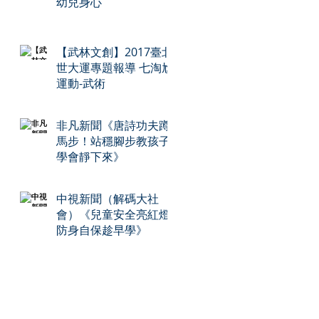
幼兒身心
【武林文創】2017臺北
世大運專題報導 七淘尬
運動-武術
非凡新聞《唐詩功夫蹲
馬步！站穩腳步教孩子
學會靜下來》
中視新聞（解碼大社
會）《兒童安全亮紅燈
防身自保趁早學》