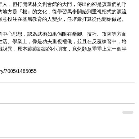
年人，但打開武林文創會館的大門，傳出的卻是孩童們的呼
的地方是『根』的文化，從學習馬步開始到重視招式的源流
願意投注在基層教育的人變少，任培豪打算從他開始做起。
的中心思想，認為武術如果侷限在拳腳、技巧、攻防等方面
生活、學業上，像是功夫重視禮儀，並且在反覆練習中，培
很訝異，原本蹦蹦跳跳的小朋友，竟然願意乖乖上完一個半
y/7005/1485055