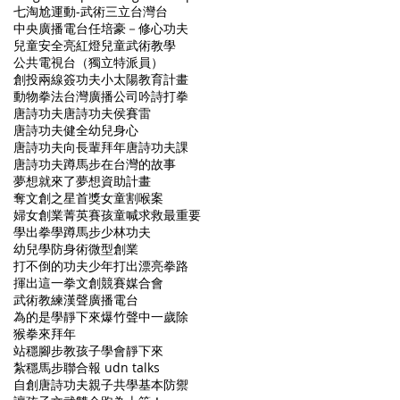
七淘尬運動-武術
三立台灣台
中央廣播電台
任培豪－修心功夫
兒童安全亮紅燈
兒童武術教學
公共電視台（獨立特派員）
創投兩線簽
功夫小太陽教育計畫
動物拳法
台灣廣播公司
吟詩打拳
唐詩功夫
唐詩功夫侯賽雷
唐詩功夫健全幼兒身心
唐詩功夫向長輩拜年
唐詩功夫課
唐詩功夫蹲馬步
在台灣的故事
夢想就來了
夢想資助計畫
奪文創之星首獎
女童割喉案
婦女創業菁英賽
孩童喊求救最重要
學出拳
學蹲馬步
少林功夫
幼兒學防身術
微型創業
打不倒的功夫少年
打出漂亮拳路
揮出這一拳
文創競賽媒合會
武術教練
漢聲廣播電台
為的是學靜下來
爆竹聲中一歲除
猴拳來拜年
站穩腳步教孩子學會靜下來
紮穩馬步
聯合報 udn talks
自創唐詩功夫
親子共學基本防禦