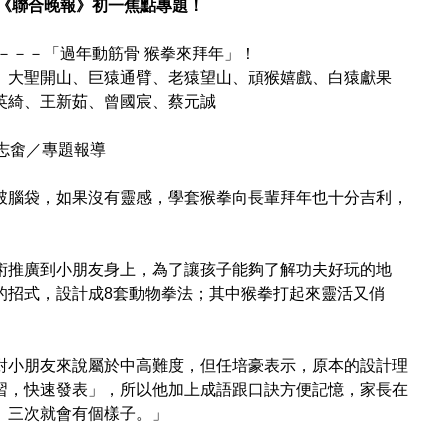
登《聯合晚報》初一焦點專題！
－－－「過年動筋骨 猴拳來拜年」！
、大聖開山、巨猿通臂、老猿望山、頑猴嬉戲、白猿獻果
英綺、王新茹、曾國宸、蔡元誠
記者蘇志畬／專題報導
破腦袋，如果沒有靈感，學套猴拳向長輩拜年也十分吉利，
。
術推廣到小朋友身上，為了讓孩子能夠了解功夫好玩的地
的招式，設計成8套動物拳法；其中猴拳打起來靈活又俏
對小朋友來說屬於中高難度，但任培豪表示，原本的設計理
習，快速發表」，所以他加上成語跟口訣方便記憶，家長在
、三次就會有個樣子。」